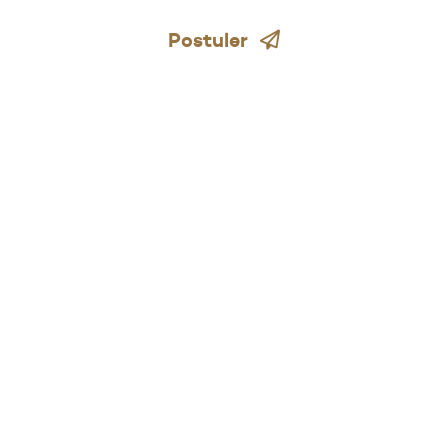
Postuler
Contactez-nous
Une question sur notre Groupe ou nos projets ?
Une collaboration à envisager ?
N’hésitez pas à nous en faire part via le
formulaire de contact.
Nous contacter