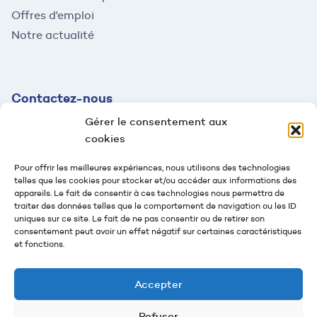
Offres d'emploi
Notre actualité
Contactez-
nous
Gérer le consentement aux
contact@mazaud.fr
cookies
04 78 54 61 95
Pour offrir les meilleures expériences, nous utilisons des technologies
telles que les cookies pour stocker et/ou accéder aux informations des
2 rue Jean-Jaurès
appareils. Le fait de consentir à ces technologies nous permettra de
69100 Villeurbanne
traiter des données telles que le comportement de navigation ou les ID
uniques sur ce site. Le fait de ne pas consentir ou de retirer son
Suivez-nous
consentement peut avoir un effet négatif sur certaines caractéristiques
et fonctions.
Nous contacter
Accepter
Refuser