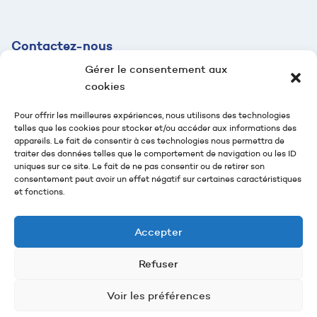
Contactez-
nous
Gérer le consentement aux
contact@mazaud.fr
cookies
04 78 54 61 95
Pour offrir les meilleures expériences, nous utilisons des technologies
telles que les cookies pour stocker et/ou accéder aux informations des
2 rue Jean-Jaurès
appareils. Le fait de consentir à ces technologies nous permettra de
69100 Villeurbanne
traiter des données telles que le comportement de navigation ou les ID
uniques sur ce site. Le fait de ne pas consentir ou de retirer son
Suivez-nous
consentement peut avoir un effet négatif sur certaines caractéristiques
et fonctions.
Nous contacter
Accepter
Refuser
Groupe Mazaud -
Politique de confidentialité
-
Mentions légales
Voir les préférences