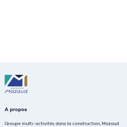
Mazaud
Envie de faire partie de notre équipe ?
Découvrez nos offres d’emploi
et postulez !
Nous rejoindre
A propos
Groupe multi-activités dans la construction, Mazaud