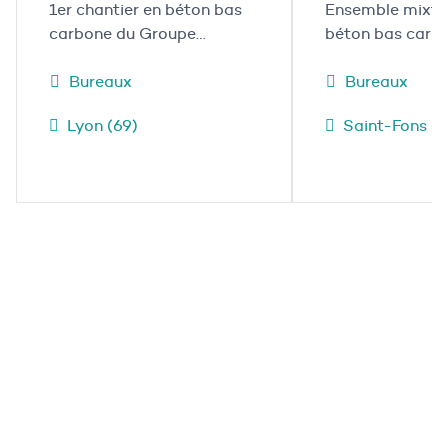
1er chantier en béton bas
Ensemble mixt
carbone du Groupe
béton bas carbo
Mazaud
Fons
Bureaux
Bureaux
Lyon (69)
Saint-Fons (6
Contactez-nous
Une question sur notre Groupe ou nos projets ?
Une collaboration à envisager ?