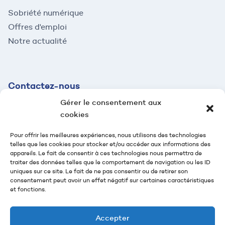
Sobriété numérique
Offres d'emploi
Notre actualité
Contactez-
nous
Gérer le consentement aux
contact@mazaud.fr
cookies
04 78 54 61 95
Pour offrir les meilleures expériences, nous utilisons des technologies
telles que les cookies pour stocker et/ou accéder aux informations des
2 rue Jean-Jaurès
appareils. Le fait de consentir à ces technologies nous permettra de
69100 Villeurbanne
traiter des données telles que le comportement de navigation ou les ID
uniques sur ce site. Le fait de ne pas consentir ou de retirer son
Suivez-nous
consentement peut avoir un effet négatif sur certaines caractéristiques
et fonctions.
Nous contacter
Accepter