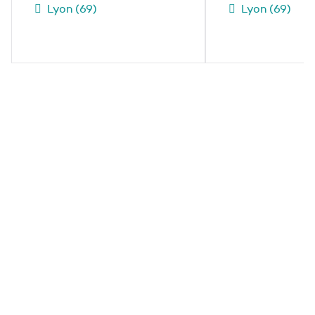
Lyon (69)
Lyon (69)
Contactez-nous
Une question sur notre Groupe ou nos projets ?
Une collaboration à envisager ?
N’hésitez pas à nous en faire part via le
formulaire de contact.
Nous contacter