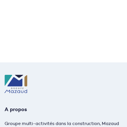
Mazaud
Envie de faire partie de notre équipe ?
Découvrez nos offres d’emploi
et postulez !
Nous rejoindre
A propos
Groupe multi-activités dans la construction, Mazaud