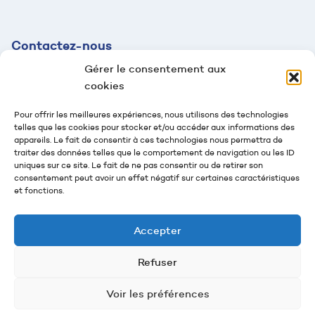
Contactez-
nous
Gérer le consentement aux
contact@mazaud.fr
cookies
04 78 54 61 95
Pour offrir les meilleures expériences, nous utilisons des technologies
telles que les cookies pour stocker et/ou accéder aux informations des
2 rue Jean-Jaurès
appareils. Le fait de consentir à ces technologies nous permettra de
69100 Villeurbanne
traiter des données telles que le comportement de navigation ou les ID
uniques sur ce site. Le fait de ne pas consentir ou de retirer son
Suivez-nous
consentement peut avoir un effet négatif sur certaines caractéristiques
et fonctions.
Nous contacter
Accepter
Refuser
Groupe Mazaud -
Politique de confidentialité
-
Mentions légales
Voir les préférences