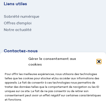
Liens utiles
Sobriété numérique
Offres d'emploi
Notre actualité
Contactez-
nous
Gérer le consentement aux
contact@mazaud.fr
cookies
04 78 54 61 95
Pour offrir les meilleures expériences, nous utilisons des technologies
telles que les cookies pour stocker et/ou accéder aux informations des
2 rue Jean-Jaurès
appareils. Le fait de consentir à ces technologies nous permettra de
69100 Villeurbanne
traiter des données telles que le comportement de navigation ou les ID
uniques sur ce site. Le fait de ne pas consentir ou de retirer son
Suivez-nous
consentement peut avoir un effet négatif sur certaines caractéristiques
et fonctions.
Nous contacter